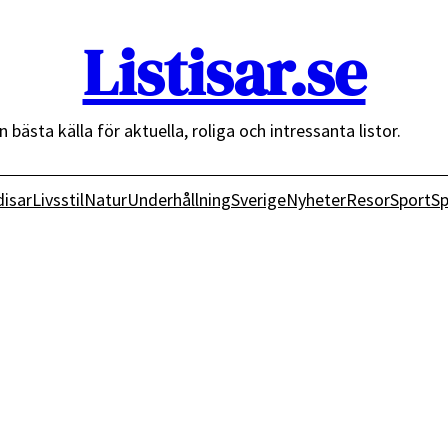
Listisar.se
n bästa källa för aktuella, roliga och intressanta listor.
isar
Livsstil
Natur
Underhållning
Sverige
Nyheter
Resor
Sport
Sp