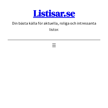
Hoppa
Listisar.se
till
innehåll
Din bästa källa för aktuella, roliga och intressanta
listor.