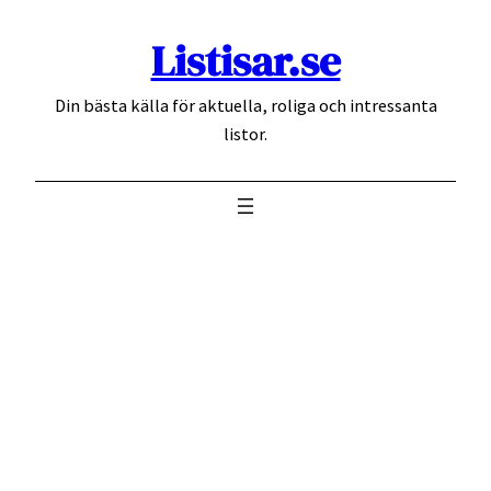
Hoppa
Listisar.se
till
innehåll
Din bästa källa för aktuella, roliga och intressanta
listor.