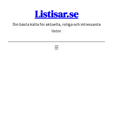
Hoppa
Listisar.se
till
innehåll
Din bästa källa för aktuella, roliga och intressanta
listor.