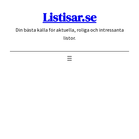
Hoppa
Listisar.se
till
innehåll
Din bästa källa för aktuella, roliga och intressanta
listor.