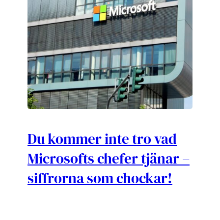
Du kommer inte tro vad
Microsofts chefer tjänar –
siffrorna som chockar!