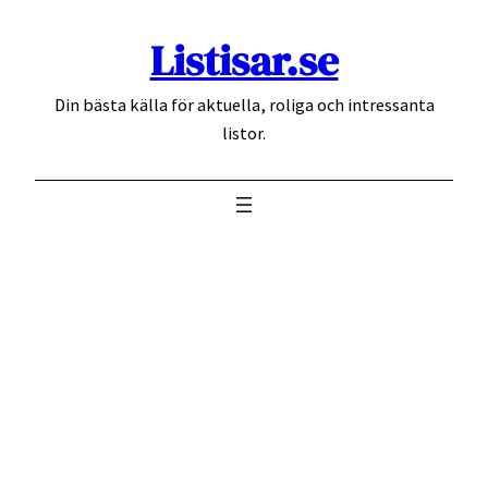
Hoppa
Listisar.se
till
innehåll
Din bästa källa för aktuella, roliga och intressanta
listor.