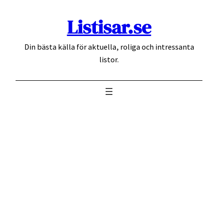
Hoppa
Listisar.se
till
innehåll
Din bästa källa för aktuella, roliga och intressanta
listor.