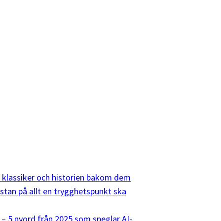
10 klassiker och historien bakom dem
listan på allt en trygghetspunkt ska
 – 5 nyord från 2025 som speglar AI-