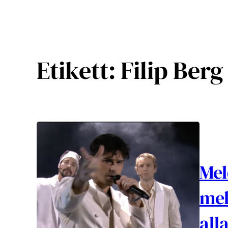
Etikett:
Filip Berg
Mel
mel
all