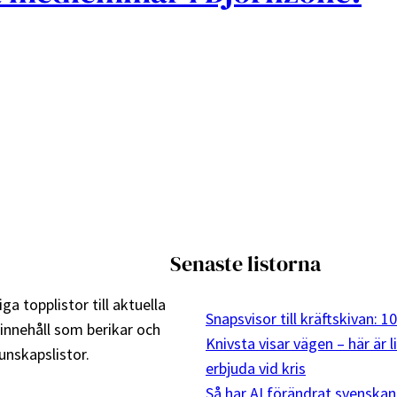
Senaste listorna
ga topplistor till aktuella
Snapsvisor till kräftskivan: 
 innehåll som berikar och
Knivsta visar vägen – här är 
nskapslistor.
erbjuda vid kris
Så har AI förändrat svenskan