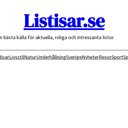
Listisar.se
n bästa källa för aktuella, roliga och intressanta listor.
isar
Livsstil
Natur
Underhållning
Sverige
Nyheter
Resor
Sport
Sp