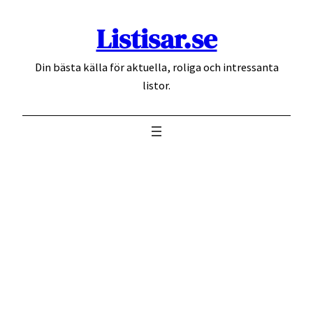
Hoppa
Listisar.se
till
innehåll
Din bästa källa för aktuella, roliga och intressanta
listor.