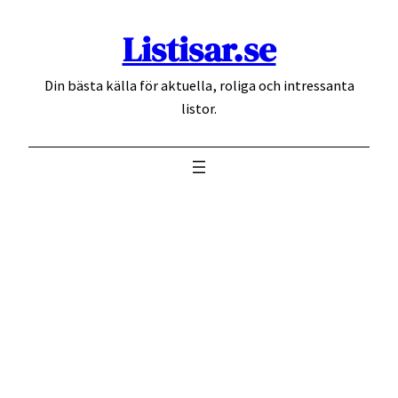
Hoppa
Listisar.se
till
innehåll
Din bästa källa för aktuella, roliga och intressanta
listor.