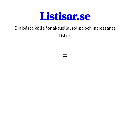
Hoppa
Listisar.se
till
innehåll
Din bästa källa för aktuella, roliga och intressanta
listor.