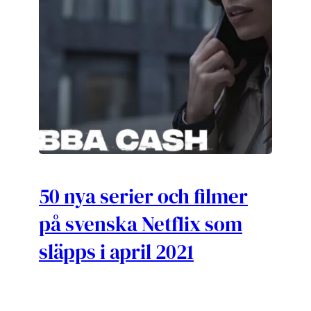
50 nya serier och filmer
på svenska Netflix som
släpps i april 2021