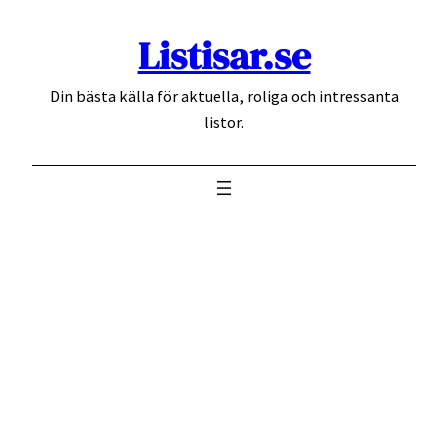
Hoppa
Listisar.se
till
innehåll
Din bästa källa för aktuella, roliga och intressanta
listor.