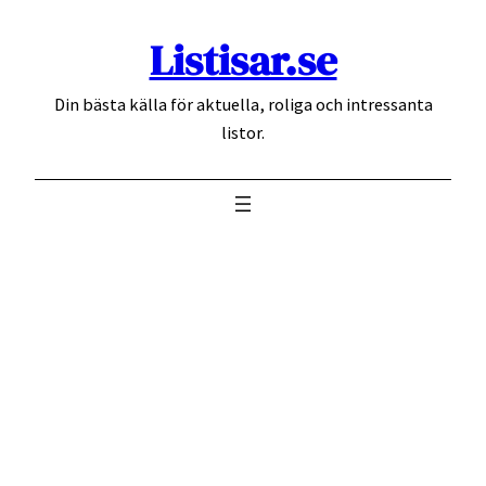
Hoppa
Listisar.se
till
innehåll
Din bästa källa för aktuella, roliga och intressanta
listor.