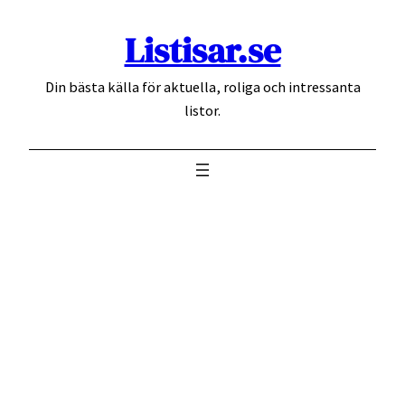
Hoppa
Listisar.se
till
innehåll
Din bästa källa för aktuella, roliga och intressanta
listor.