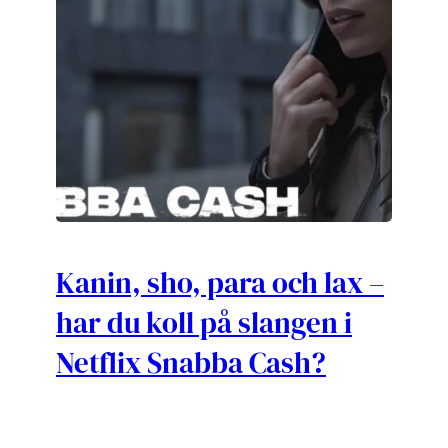
Kanin, sho, para och lax –
har du koll på slangen i
Netflix Snabba Cash?