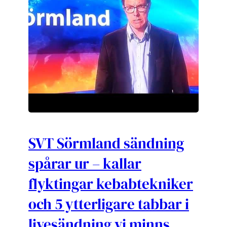
SVT Sörmland sändning
spårar ur – kallar
flyktingar kebabtekniker
och 5 ytterligare tabbar i
livesändning vi minns