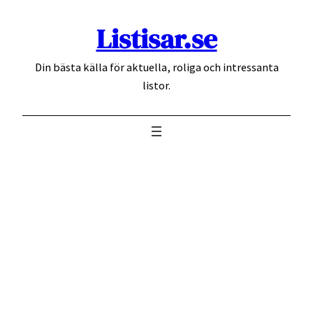
Hoppa
Listisar.se
till
innehåll
Din bästa källa för aktuella, roliga och intressanta
listor.