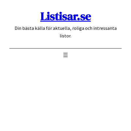
Hoppa
Listisar.se
till
innehåll
Din bästa källa för aktuella, roliga och intressanta
listor.