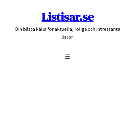
Hoppa
Listisar.se
till
innehåll
Din bästa källa för aktuella, roliga och intressanta
listor.