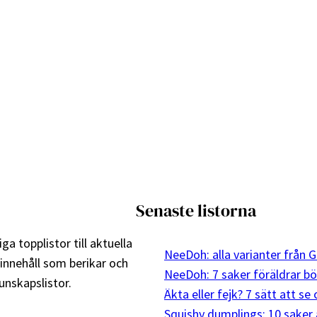
Senaste listorna
ga topplistor till aktuella
NeeDoh: alla varianter från G
 innehåll som berikar och
NeeDoh: 7 saker föräldrar bö
nskapslistor.
Äkta eller fejk? 7 sätt att s
Squishy dumplings: 10 saker 