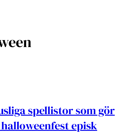
oween
usliga spellistor som gör
 halloweenfest episk