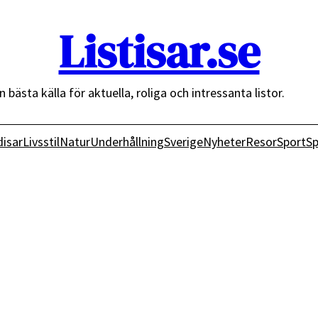
Listisar.se
n bästa källa för aktuella, roliga och intressanta listor.
isar
Livsstil
Natur
Underhållning
Sverige
Nyheter
Resor
Sport
Sp