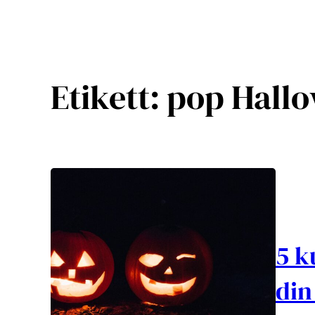
Etikett:
pop Hall
5 k
din