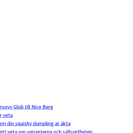
roovy Glob till Nice Berg
r veta
e om din squishy dumpling är äkta
att veta om varianterna och sällsyntheten