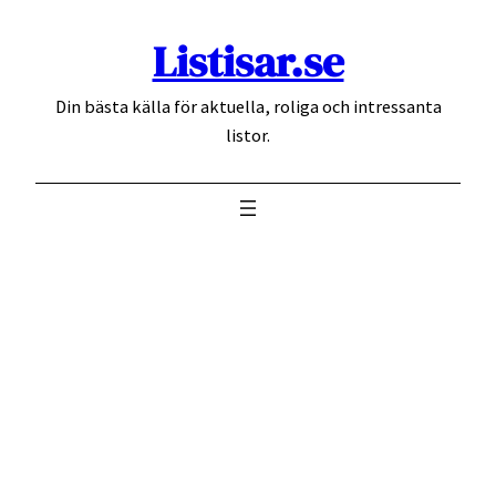
Hoppa
Listisar.se
till
innehåll
Din bästa källa för aktuella, roliga och intressanta
listor.