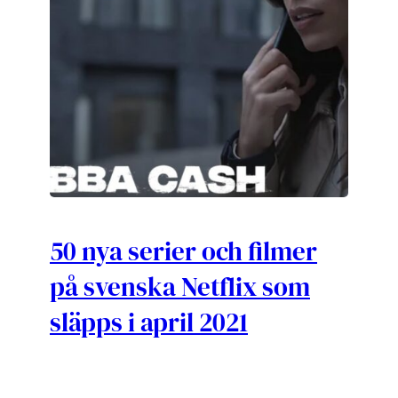
50 nya serier och filmer
på svenska Netflix som
släpps i april 2021