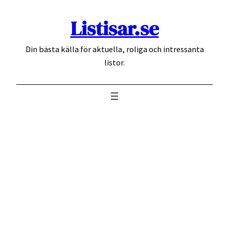
Hoppa
Listisar.se
till
innehåll
Din bästa källa för aktuella, roliga och intressanta
listor.