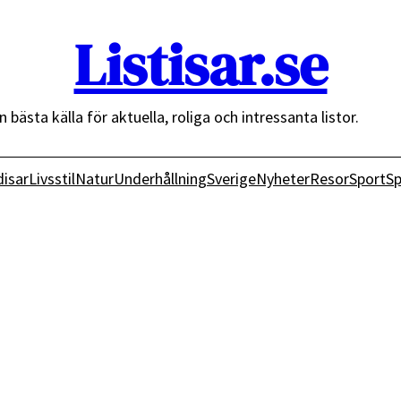
Listisar.se
n bästa källa för aktuella, roliga och intressanta listor.
isar
Livsstil
Natur
Underhållning
Sverige
Nyheter
Resor
Sport
Sp