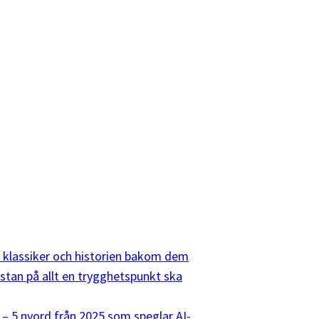
10 klassiker och historien bakom dem
listan på allt en trygghetspunkt ska
 – 5 nyord från 2025 som speglar AI-