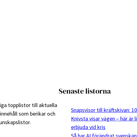
Senaste listorna
ga topplistor till aktuella
Snapsvisor till kräftskivan: 
 innehåll som berikar och
Knivsta visar vägen – här är 
nskapslistor.
erbjuda vid kris
Så har AI förändrat svenskan