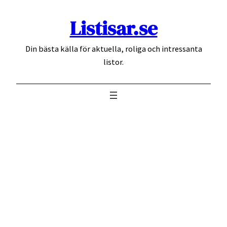
Hoppa
Listisar.se
till
innehåll
Din bästa källa för aktuella, roliga och intressanta
listor.