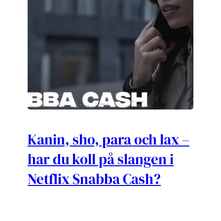
Kanin, sho, para och lax –
har du koll på slangen i
Netflix Snabba Cash?