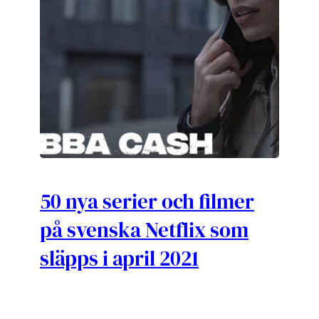
50 nya serier och filmer
på svenska Netflix som
släpps i april 2021