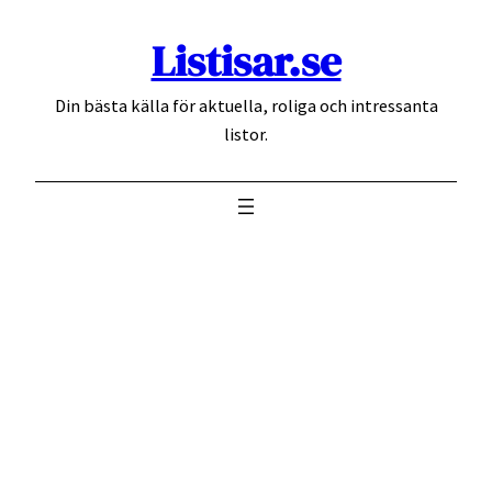
Hoppa
Listisar.se
till
innehåll
Din bästa källa för aktuella, roliga och intressanta
listor.