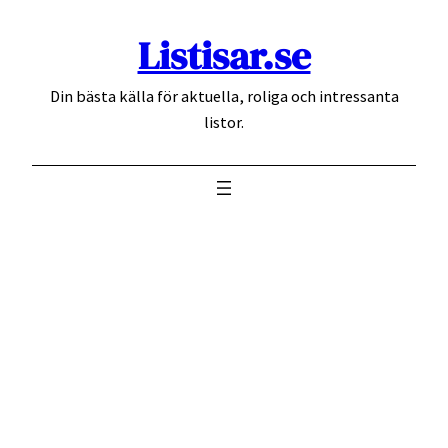
Hoppa
Listisar.se
till
innehåll
Din bästa källa för aktuella, roliga och intressanta
listor.