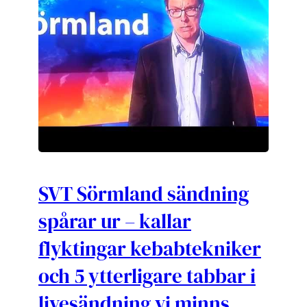
SVT Sörmland sändning
spårar ur – kallar
flyktingar kebabtekniker
och 5 ytterligare tabbar i
livesändning vi minns