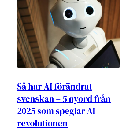
Så har AI förändrat
svenskan – 5 nyord från
2025 som speglar AI-
revolutionen