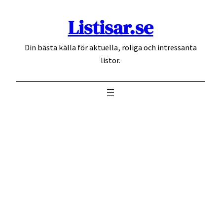
Hoppa
Listisar.se
till
innehåll
Din bästa källa för aktuella, roliga och intressanta
listor.