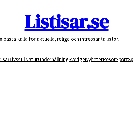
Listisar.se
n bästa källa för aktuella, roliga och intressanta listor.
isar
Livsstil
Natur
Underhållning
Sverige
Nyheter
Resor
Sport
Sp