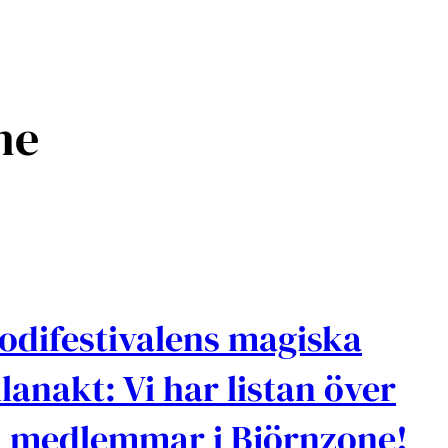
one
odifestivalens magiska
lanakt: Vi har listan över
a medlemmar i Björnzone!