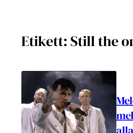
Etikett:
Still the 
Mel
mel
all