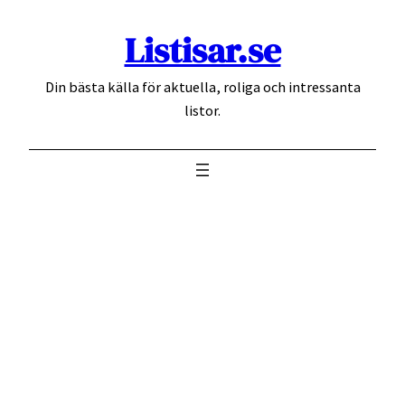
Hoppa
Listisar.se
till
innehåll
Din bästa källa för aktuella, roliga och intressanta
listor.