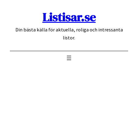
Hoppa
Listisar.se
till
innehåll
Din bästa källa för aktuella, roliga och intressanta
listor.