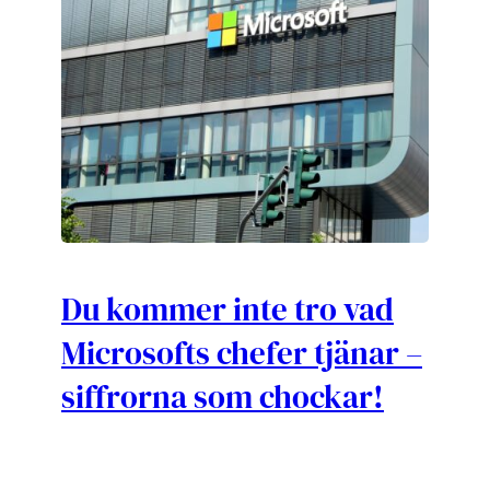
Du kommer inte tro vad
Microsofts chefer tjänar –
siffrorna som chockar!