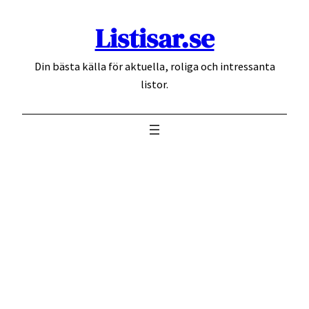
Hoppa
Listisar.se
till
innehåll
Din bästa källa för aktuella, roliga och intressanta
listor.