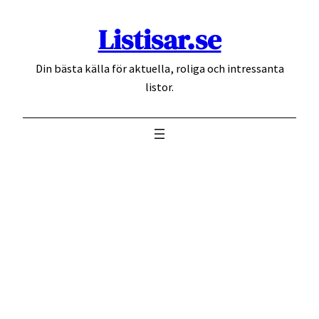
Hoppa
Listisar.se
till
innehåll
Din bästa källa för aktuella, roliga och intressanta
listor.