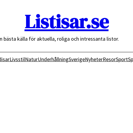
Listisar.se
n bästa källa för aktuella, roliga och intressanta listor.
isar
Livsstil
Natur
Underhållning
Sverige
Nyheter
Resor
Sport
Sp