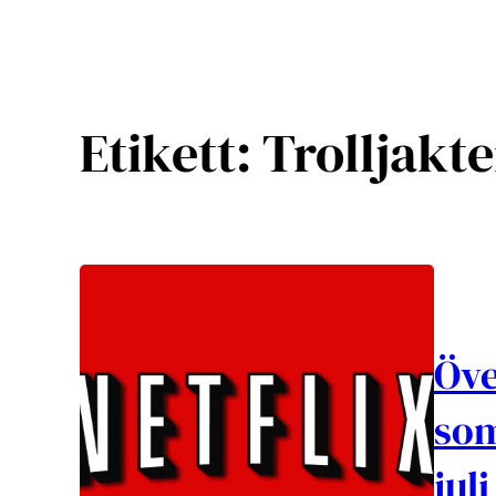
Etikett:
Trolljakt
Öve
som
jul