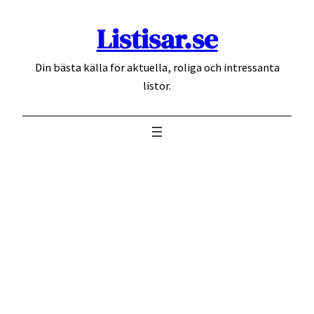
Hoppa
Listisar.se
till
innehåll
Din bästa källa för aktuella, roliga och intressanta
listor.