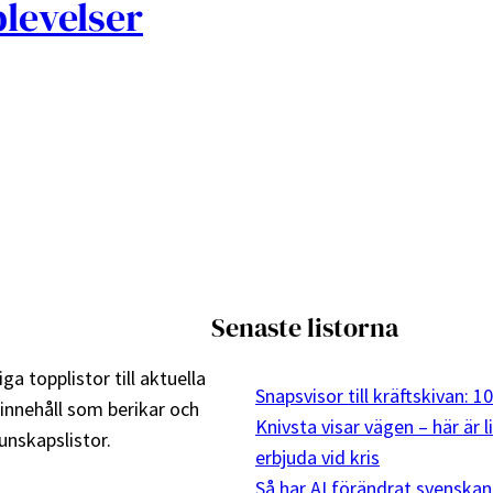
levelser
Senaste listorna
ga topplistor till aktuella
Snapsvisor till kräftskivan: 
 innehåll som berikar och
Knivsta visar vägen – här är 
nskapslistor.
erbjuda vid kris
Så har AI förändrat svenskan