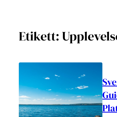
Etikett:
Upplevels
Sve
Gui
Pla