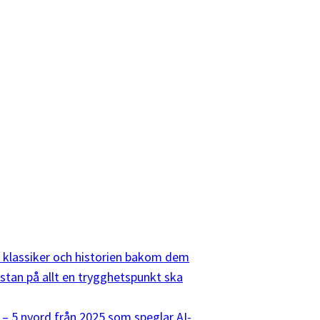
10 klassiker och historien bakom dem
listan på allt en trygghetspunkt ska
 – 5 nyord från 2025 som speglar AI-