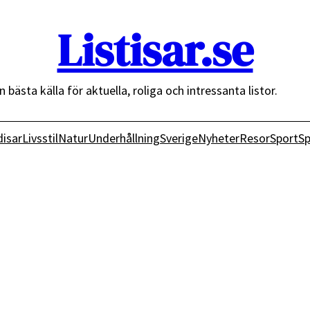
Listisar.se
n bästa källa för aktuella, roliga och intressanta listor.
isar
Livsstil
Natur
Underhållning
Sverige
Nyheter
Resor
Sport
Sp