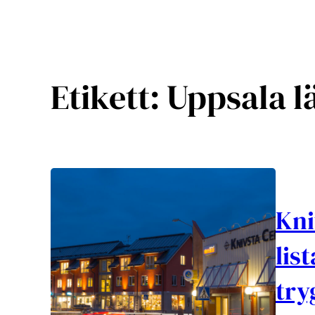
Etikett:
Uppsala l
Kni
lis
try