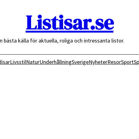
Listisar.se
n bästa källa för aktuella, roliga och intressanta listor.
isar
Livsstil
Natur
Underhållning
Sverige
Nyheter
Resor
Sport
Sp