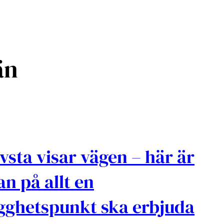
än
vsta visar vägen – här är
tan på allt en
gghetspunkt ska erbjuda