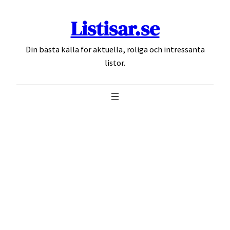
Hoppa
Listisar.se
till
innehåll
Din bästa källa för aktuella, roliga och intressanta
listor.