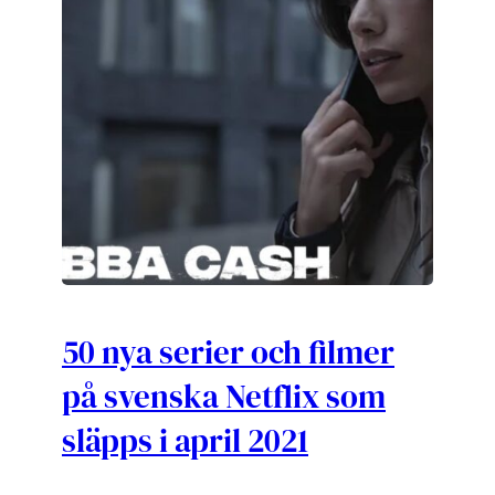
50 nya serier och filmer
på svenska Netflix som
släpps i april 2021