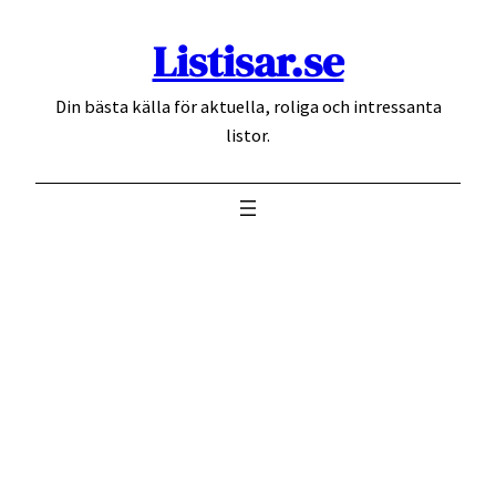
Hoppa
Listisar.se
till
innehåll
Din bästa källa för aktuella, roliga och intressanta
listor.