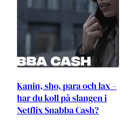
Kanin, sho, para och lax –
har du koll på slangen i
Netflix Snabba Cash?