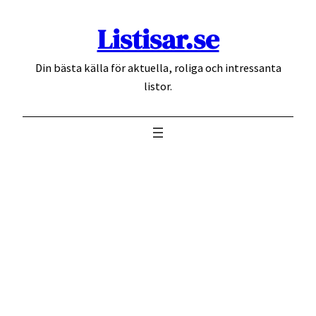
Hoppa
Listisar.se
till
innehåll
Din bästa källa för aktuella, roliga och intressanta
listor.