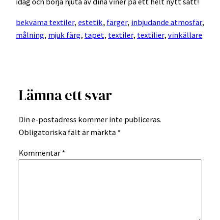
idag och börja njuta av dina viner på ett helt nytt sätt!
bekväma textiler
, 
estetik
, 
färger
, 
inbjudande atmosfär
, 
målning
, 
mjuk färg
, 
tapet
, 
textiler
, 
textilier
, 
vinkällare
Lämna ett svar
Din e-postadress kommer inte publiceras.
Obligatoriska fält är märkta
*
Kommentar
*