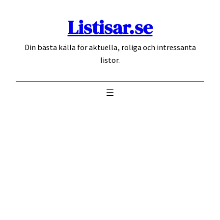
Hoppa
Listisar.se
till
innehåll
Din bästa källa för aktuella, roliga och intressanta
listor.