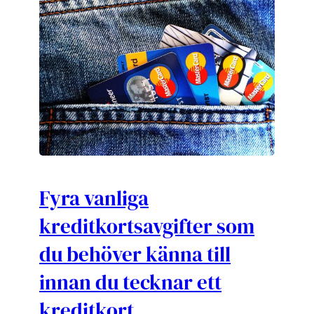
Fyra vanliga
kreditkortsavgifter som
du behöver känna till
innan du tecknar ett
kreditkort