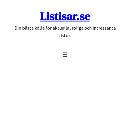
Hoppa
Listisar.se
till
innehåll
Din bästa källa för aktuella, roliga och intressanta
listor.