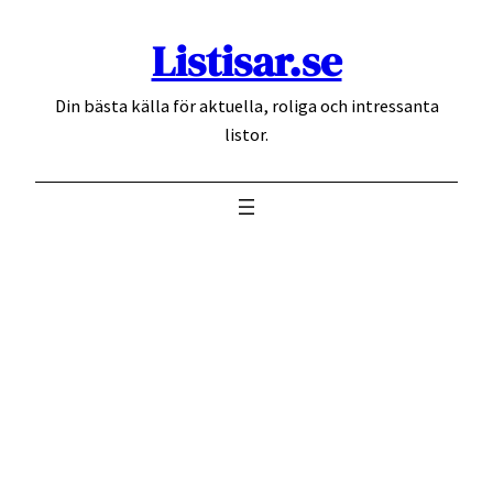
Hoppa
Listisar.se
till
innehåll
Din bästa källa för aktuella, roliga och intressanta
listor.