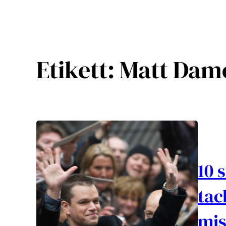
Etikett:
Matt Dam
10 
tac
mis