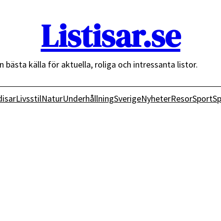
Listisar.se
n bästa källa för aktuella, roliga och intressanta listor.
isar
Livsstil
Natur
Underhållning
Sverige
Nyheter
Resor
Sport
Sp