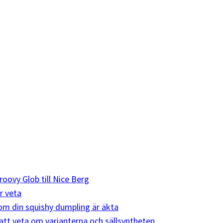
roovy Glob till Nice Berg
r veta
e om din squishy dumpling är äkta
att veta om varianterna och sällsyntheten