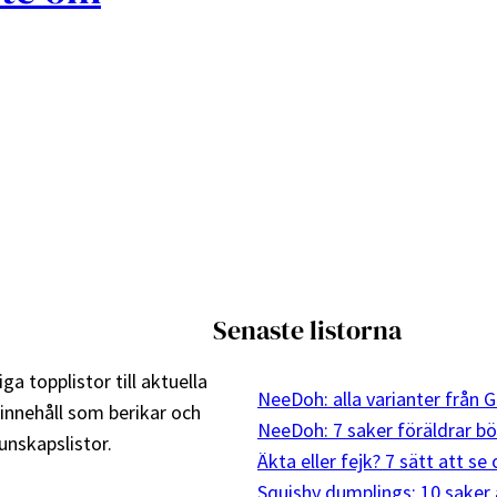
Senaste listorna
ga topplistor till aktuella
NeeDoh: alla varianter från G
 innehåll som berikar och
NeeDoh: 7 saker föräldrar bö
nskapslistor.
Äkta eller fejk? 7 sätt att s
Squishy dumplings: 10 saker 