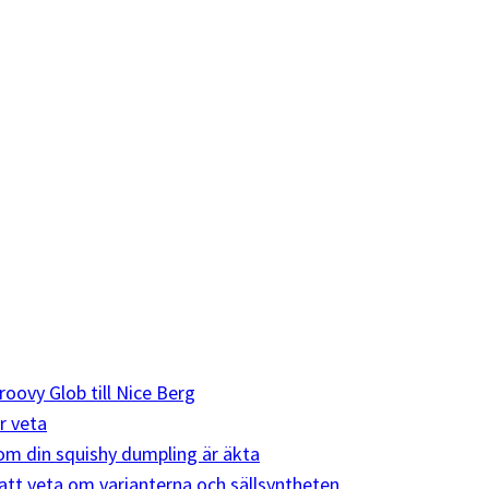
roovy Glob till Nice Berg
r veta
e om din squishy dumpling är äkta
att veta om varianterna och sällsyntheten