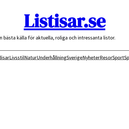
Listisar.se
n bästa källa för aktuella, roliga och intressanta listor.
isar
Livsstil
Natur
Underhållning
Sverige
Nyheter
Resor
Sport
Sp