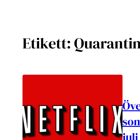
Etikett:
Quarantim
Öve
som
jul