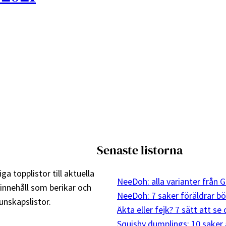
Senaste listorna
ga topplistor till aktuella
NeeDoh: alla varianter från G
 innehåll som berikar och
NeeDoh: 7 saker föräldrar bö
nskapslistor.
Äkta eller fejk? 7 sätt att s
Squishy dumplings: 10 saker 