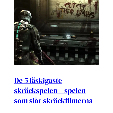
De 5 läskigaste
skräckspelen – spelen
som slår skräckfilmerna