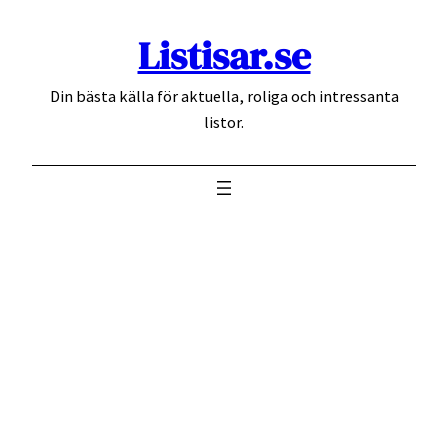
Hoppa
Listisar.se
till
innehåll
Din bästa källa för aktuella, roliga och intressanta
listor.