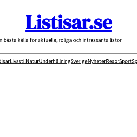
Listisar.se
n bästa källa för aktuella, roliga och intressanta listor.
isar
Livsstil
Natur
Underhållning
Sverige
Nyheter
Resor
Sport
Sp