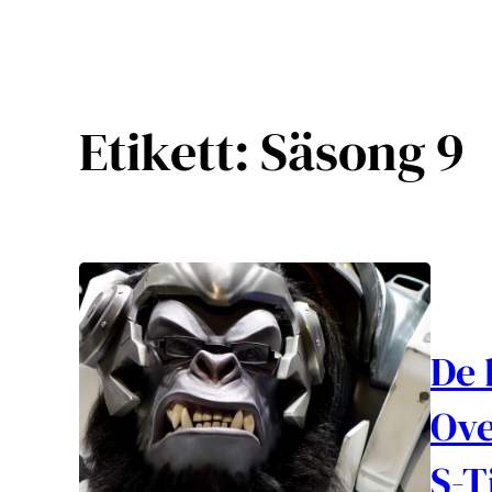
Etikett:
Säsong 9
De 
Ove
S-T