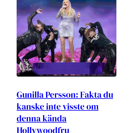
Gunilla Persson: Fakta du
kanske inte visste om
denna kända
Hollywoodfru