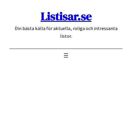
Hoppa
Listisar.se
till
innehåll
Din bästa källa för aktuella, roliga och intressanta
listor.