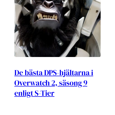
De bästa DPS-hjältarna i
Overwatch 2, säsong 9
enligt S-Tier