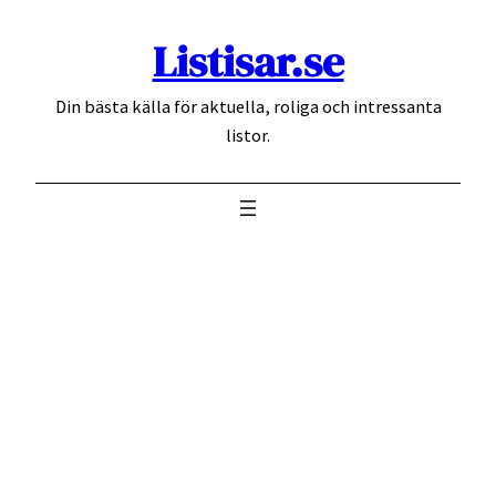
Hoppa
Listisar.se
till
innehåll
Din bästa källa för aktuella, roliga och intressanta
listor.