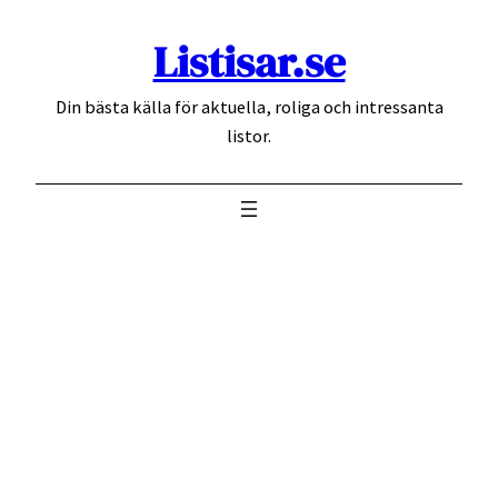
Hoppa
Listisar.se
till
innehåll
Din bästa källa för aktuella, roliga och intressanta
listor.