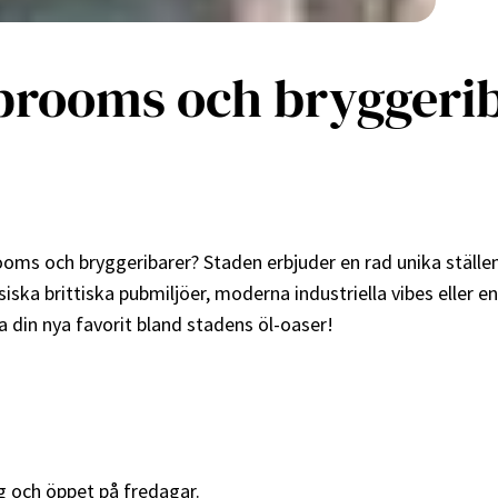
prooms och bryggeriba
oms och bryggeribarer? Staden erbjuder en rad unika ställe
ssiska brittiska pubmiljöer, moderna industriella vibes eller e
a din nya favorit bland stadens öl-oaser!
g och öppet på fredagar.