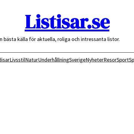
Listisar.se
n bästa källa för aktuella, roliga och intressanta listor.
isar
Livsstil
Natur
Underhållning
Sverige
Nyheter
Resor
Sport
Sp