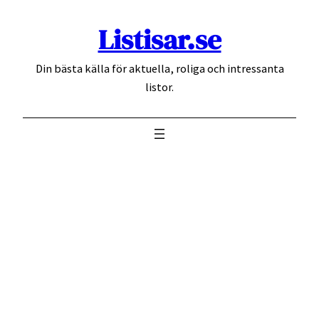
Hoppa
Listisar.se
till
innehåll
Din bästa källa för aktuella, roliga och intressanta
listor.