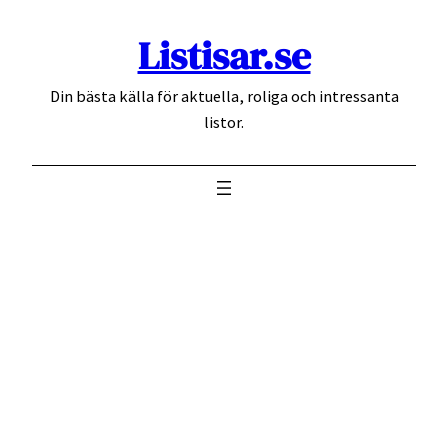
Hoppa
Listisar.se
till
innehåll
Din bästa källa för aktuella, roliga och intressanta
listor.